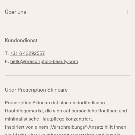
Über uns
Hautprobleme
Blog
Kontakt
Glossar der Inhaltsstoffe
Kundendienst
FAQ
Nutzungsbedingungen
T.
+31 6 43292557
E.
hello@prescription-beauty.com
Datenschutzrichtlinie
Rückgaberecht
Über Prescription Skincare
Feedback & Meldingen
Prescription Skincare ist eine niederländische
Ethical Marketing & PR Policy
Hautpflegemarke, die sich auf persönliche Routinen und
minimalistische Hautpflege konzentriert.
Inspiriert von einem „Verschreibungs“-Ansatz hilft Ihnen