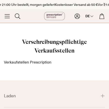
 21:00 Uhr bestellt, morgen geliefert
Kostenloser Versand ab 50 €
Vor 21:0
Konto
War
DE
Suche
Verschreibungspflichtige
Verkaufsstellen
Verkaufstellen Prescription
Gevoelige Huid
Doffe Hu
Laden
Shop