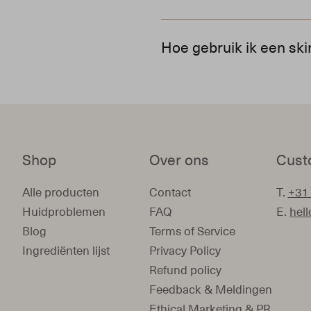
Ja, er zijn sets speciaal on
Hoe gebruik ik een ski
ingrediënten die de huid kal
Gebruik de producten in de a
uit de set.
Shop
Over ons
Cust
Alle producten
Contact
T.
+31
Huidproblemen
FAQ
E.
hel
Blog
Terms of Service
Ingrediënten lijst
Privacy Policy
Refund policy
Feedback & Meldingen
Ethical Marketing & PR