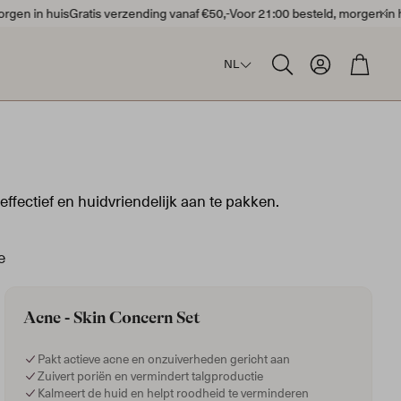
en in huis
Gratis verzending vanaf €50,-
Voor 21:00 besteld, morgen in hui
Account
Wink
NL
Zoeken
ffectief en huidvriendelijk aan te pakken.
e
Acne - Skin Concern Set
Droge Huid
Pakt actieve acne en onzuiverheden gericht aan
Zuivert poriën en vermindert talgproductie
Kalmeert de huid en helpt roodheid te verminderen