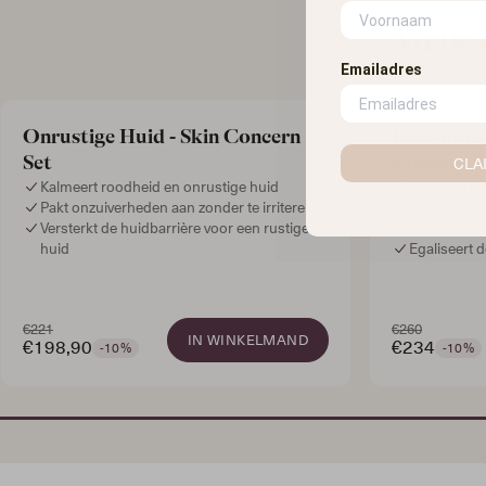
Welk s
Emailadres
Onrustige Huid - Skin Concern
Red spots 
Set
Concern S
CLA
Kalmeert roodheid en onrustige huid
Kalmeert ro
Pakt onzuiverheden aan zonder te irriteren
Versterkt d
Versterkt de huidbarrière voor een rustigere
irritatie
huid
Egaliseert d
€221
€260
IN WINKELMAND
€198,90
€234
-10%
-10%