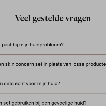
Veel gestelde vragen
 past bij mijn huidprobleem?
 jouw grootste huidbehoefte, zoals acne, droogte, pigmentatie
 skin concern set in plaats van losse product
iek huidprobleem doelgericht aan te pakken.
ngesteld met producten die elkaar versterken. Hierdoor hoef
 sets echt voor mijn huid?
 effectief en in balans is.
ngrediënten die gericht werken op de oorzaak van het huidpro
n set gebruiken bij een gevoelige huid?
ken zichtbaar resultaat.