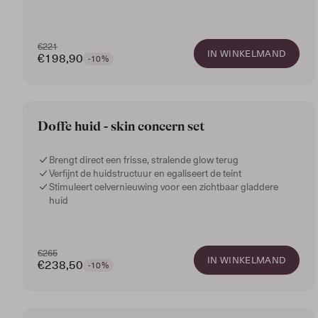
Hyaluronic Acid 5% + DMAE 1%
€221
IN WINKELMAND
€198,90
-10%
5.0
Doffe huid - skin concern set
Brengt direct een frisse, stralende glow terug
Verfijnt de huidstructuur en egaliseert de teint
Stimuleert celvernieuwing voor een zichtbaar gladdere
huid
€265
IN WINKELMAND
€238,50
-10%