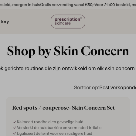
ld, morgen in huis
Gratis verzending vanaf €50,-
Voor 21:00 besteld, morg
tory
Shop by Skin Concern
 gerichte routines die zijn ontwikkeld om elk skin concern e
Sorteer op:
Best verkopend
Red spots / couperose- Skin Concern Set
ffe Huid
Pigmentatie
Kalmeert roodheid en gevoelige huid
Versterkt de huidbarrière en vermindert irritatie
Egaliseert de teint voor een rustigere huid