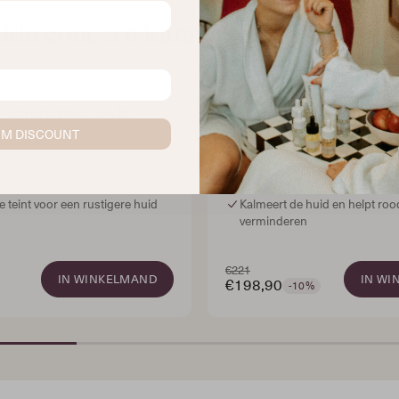
kin concern kunnen we voor je op
/ couperose- Skin
Acne - Skin Concern Se
et
IM DISCOUNT
odheid en gevoelige huid
Pakt actieve acne en onzuiver
e huidbarrière en vermindert
aan
Zuivert poriën en vermindert 
e teint voor een rustigere huid
Kalmeert de huid en helpt roo
verminderen
€221
IN WINKELMAND
IN WI
€198,90
-10%