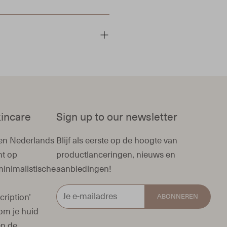
atten milde maar effectieve
aal je het maximale resultaat
kincare
Sign up to our newsletter
een Nederlands
Blijf als eerste op de hoogte van
ht op
productlanceringen, nieuws en
minimalistische
aanbiedingen!
cription’
ABONNEREN
om je huid
en de