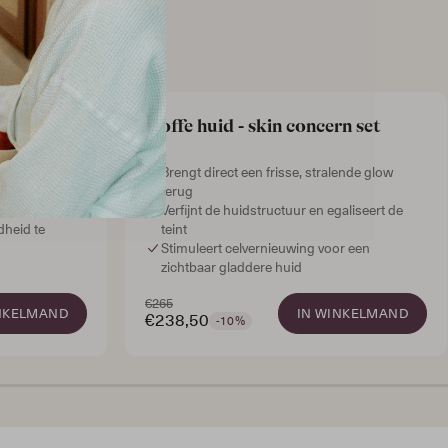
lossen?
5.0
t
Doffe huid - skin concern set
heden gericht
Brengt direct een frisse, stralende glow
terug
talgproductie
Verfijnt de huidstructuur en egaliseert de
dheid te
teint
Stimuleert celvernieuwing voor een
zichtbaar gladdere huid
€265
NKELMAND
IN WINKELMAND
€238,50
-10%