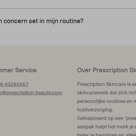
twikkeld voor een gevoelige of snel reagerende huid. Deze bev
n concern set in mijn routine?
meren en herstellen.
anbevolen volgorde. Door de routine consistent te volgen h
omer Service
Over Prescription S
 6 43292557
Prescription Skincare is 
lo@prescription-beauty.com
skincaremerk dat zich ric
persoonlijke routines en 
huidverzorging.
Geïnspireerd op een ‘pres
aanpak helpt het merk je 
beter te begrijpen en alle