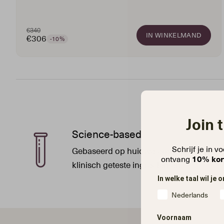
€340
IN WINKELMAND
€306
-10%
Join 
Science-based
Schrijf je in 
Gebaseerd op huidwetenschap. met
ontvang
10% kor
klinisch geteste ingrediënten.
In welke taal wil je
Nederlands
Voornaam