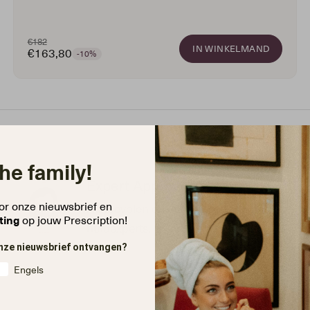
€182
IN WINKELMAND
€163,80
-10%
the family!
Expert Approved
voor onze nieuwsbrief en
Aanbevolen en gebruikt door
ting
op jouw Prescription!
huidexperts.
 onze nieuwsbrief ontvangen?
Engels