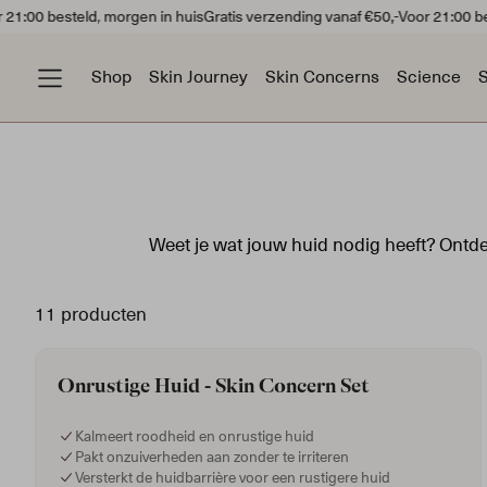
:00 besteld, morgen in huis
Gratis verzending vanaf €50,-
Voor 21:00 beste
Shop
Skin Journey
Skin Concerns
Science
S
Weet je wat jouw huid nodig heeft? Ontdek
11 producten
Onrustige Huid - Skin Concern Set
Gevoelige Huid
Do
Kalmeert roodheid en onrustige huid
Pakt onzuiverheden aan zonder te irriteren
Versterkt de huidbarrière voor een rustigere huid