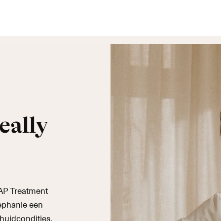
eally
OAP Treatment
ephanie een
huidcondities,