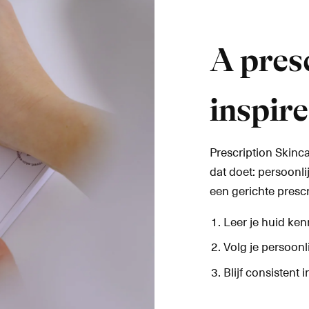
A pres
inspir
Prescription Skinc
dat doet: persoonl
een gerichte prescri
Leer je huid ke
Volg je persoonl
Blijf consistent i