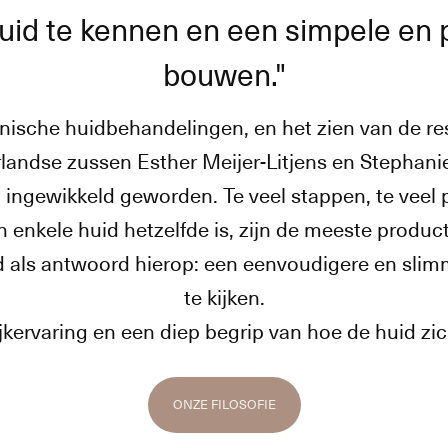
huid te kennen en een simpele en p
bouwen."
linische huidbehandelingen, en het zien van de r
ndse zussen Esther Meijer-Litjens en Stephanie L
ngewikkeld geworden. Te veel stappen, te veel p
n enkele huid hetzelfde is, zijn de meeste produc
ld als antwoord hierop: een eenvoudigere en sli
te kijken.
ervaring en een diep begrip van hoe de huid zich 
ONZE FILOSOFIE