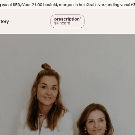
€50,-
Voor 21:00 besteld, morgen in huis
Gratis verzending vanaf €50,-
Voor
tory
ffe Huid
Pigmentatie