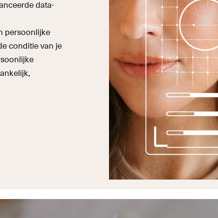
anceerde data-
 persoonlijke
de conditie van je
soonlijke
ankelijk,