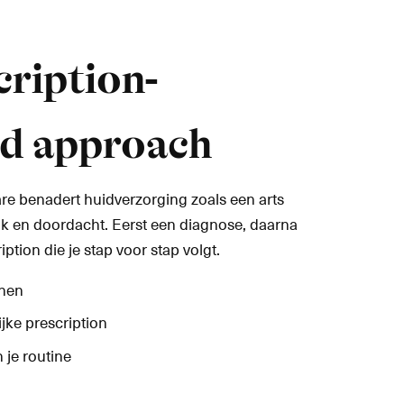
cription-
ed approach
are benadert huidverzorging zoals een arts
ijk en doordacht. Eerst een diagnose, daarna
ption die je stap voor stap volgt.
nnen
ijke prescription
n je routine