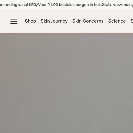
ng vanaf €50,-
Voor 21:00 besteld, morgen in huis
Gratis verzending vanaf 
Shop
Skin Journey
Skin Concerns
Science
S
Gevoelige Huid
Do